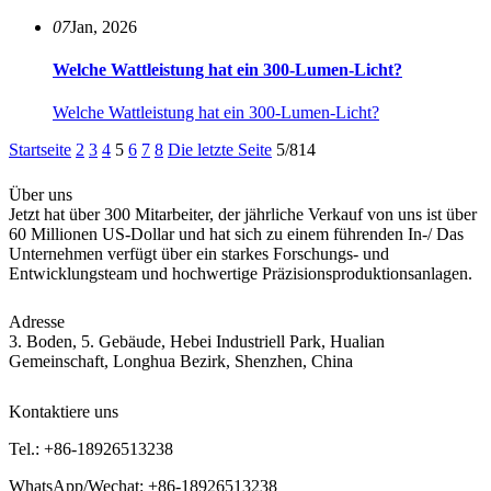
07
Jan, 2026
Welche Wattleistung hat ein 300-Lumen-Licht?
Welche Wattleistung hat ein 300-Lumen-Licht?
Startseite
2
3
4
5
6
7
8
Die letzte Seite
5/814
Über uns
Jetzt hat über 300 Mitarbeiter, der jährliche Verkauf von uns ist über
60 Millionen US-Dollar und hat sich zu einem führenden In-/ Das
Unternehmen verfügt über ein starkes Forschungs- und
Entwicklungsteam und hochwertige Präzisionsproduktionsanlagen.
Adresse
3. Boden, 5. Gebäude, Hebei Industriell Park, Hualian
Gemeinschaft, Longhua Bezirk, Shenzhen, China
Kontaktiere uns
Tel.:
+86-18926513238
WhatsApp/Wechat:
+86-18926513238