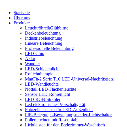
Startseite
Über uns
Produkte
Leuchtröhre&Glühbirne
Deckenbeleuchtung
Industriebeleuchtung
Lineare Beleuchtung
Professionelle Beleuchtung
LED-Chip
Akku
Wandler
LED-Schienenlicht
Rotlichttherapie
MagFit-2 Serie T10 LED-Universal-Nachrüstsatz
LED-Wandleuchte
Notfall-LED-Flächenleuchte
Sensor-LED-Röhrenlicht
LED-RGB-Strahler
Led elektronisches Vorschaltgerät
Fotozellensensor für LED-Außenlicht
PIR-Belegungs-Bewegungsmelder-Lichtschalter
Pollerleuchten mit Rasenpfahl
Lichtleisten für den Badezimmer-Waschtisch