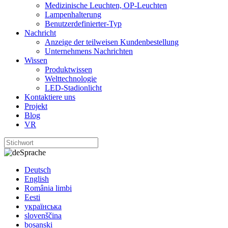
Medizinische Leuchten, OP-Leuchten
Lampenhalterung
Benutzerdefinierter-Typ
Nachricht
Anzeige der teilweisen Kundenbestellung
Unternehmens Nachrichten
Wissen
Produktwissen
Welttechnologie
LED-Stadionlicht
Kontaktiere uns
Projekt
Blog
VR
Sprache
Deutsch
English
România limbi
Eesti
українська
slovenščina
bosanski