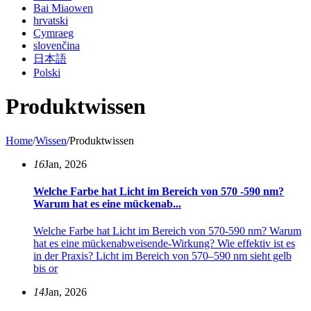
Bai Miaowen
hrvatski
Cymraeg
slovenčina
日本語
Polski
Produktwissen
Home
/
Wissen
/
Produktwissen
16
Jan, 2026
Welche Farbe hat Licht im Bereich von 570 -590 nm?
Warum hat es eine mückenab...
Welche Farbe hat Licht im Bereich von 570-590 nm? Warum
hat es eine mückenabweisende-Wirkung? ​​Wie effektiv ist es
in der Praxis? Licht im Bereich von 570–590 nm sieht gelb
bis or
14
Jan, 2026